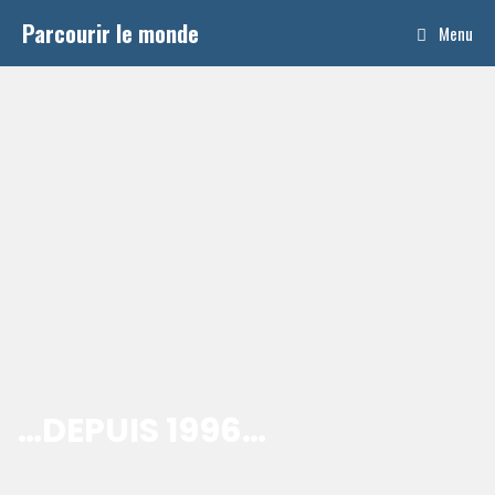
Aller
Parcourir le monde
Menu
au
contenu
…DEPUIS 1996…