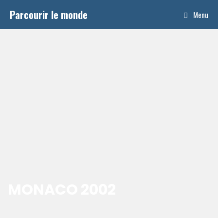
Aller
Parcourir le monde
Menu
au
contenu
MONACO 2002